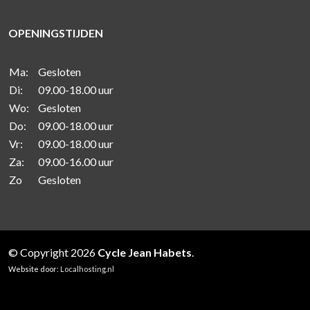
OPENINGSTIJDEN
Ma:
Gesloten
Di:
09.00-18.00 uur
Wo:
Gesloten
Do:
09.00-18.00 uur
Vr:
09.00-18.00 uur
Za:
09.00-16.00 uur
Zo
Gesloten
© Copyright 2026
Cycle Jean Habets
.
Website door:
Localhosting.nl