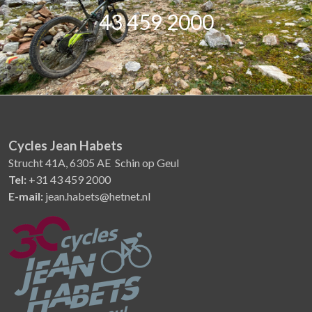
43 459 2000
Cycles Jean Habets
Strucht 41A, 6305 AE Schin op Geul
Tel:
+31 43 459 2000
E-mail:
jean.habets@hetnet.nl