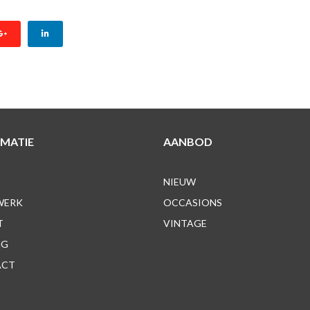
MATIE
AANBOD
NIEUW
WERK
OCCASIONS
T
VINTAGE
NG
ACT