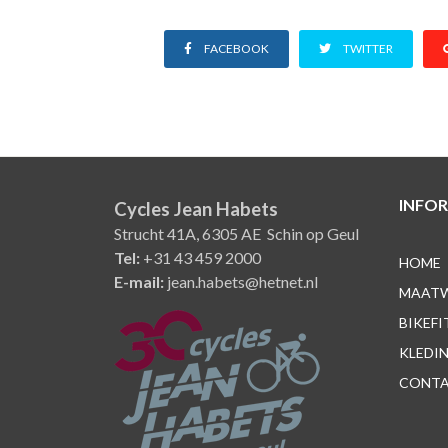
FACEBOOK
TWITTER
INFOR
Cycles Jean Habets
Strucht 41A, 6305 AE Schin op Geul
Tel:
+31 43 459 2000
HOME
E-mail:
jean.habets@hetnet.nl
MAAT
BIKEFI
KLEDI
CONT