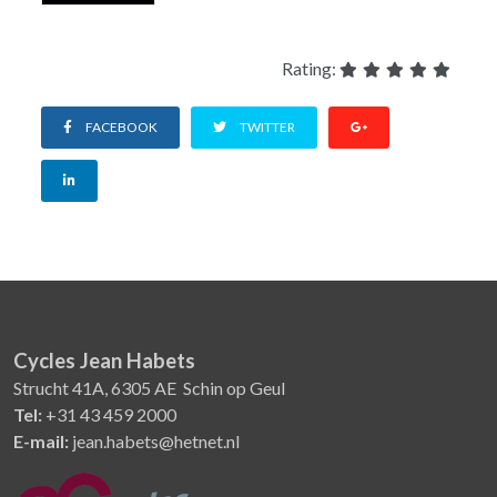
Rating:
FACEBOOK
TWITTER
Cycles Jean Habets
Strucht 41A, 6305 AE Schin op Geul
Tel:
+31 43 459 2000
E-mail:
jean.habets@hetnet.nl