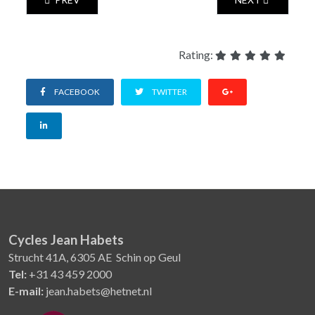
Rating:
FACEBOOK
TWITTER
Cycles Jean Habets
Strucht 41A, 6305 AE Schin op Geul
Tel:
+31 43 459 2000
E-mail:
jean.habets@hetnet.nl