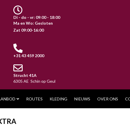
Di - do - vr: 09:00 - 18:00
Ma en Wo: Gesloten
Zat 09:00-16:00
+31 43 459 2000
Strucht 41A
6305 AE Schin op Geul
AANBOD
ROUTES
KLEDING
NIEUWS
OVER ONS
C
XTRA