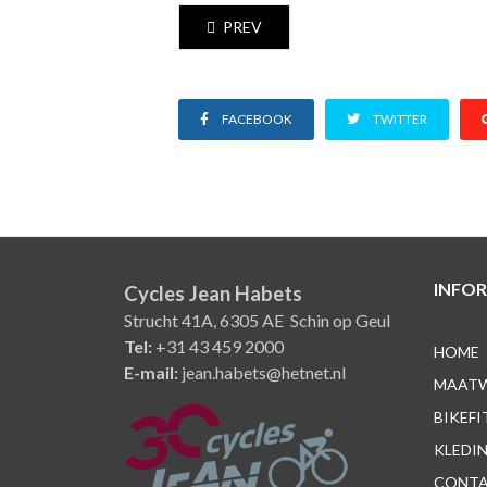
PREVIOUS ARTICLE: BATAVUS PROFE
PREV
FACEBOOK
TWITTER
INFOR
Cycles Jean Habets
Strucht 41A, 6305 AE Schin op Geul
Tel:
+31 43 459 2000
HOME
E-mail:
jean.habets@hetnet.nl
MAAT
BIKEFI
KLEDI
CONT