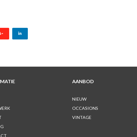
SSIONAL
MATIE
AANBOD
NIEUW
WERK
OCCASIONS
T
VINTAGE
NG
ACT